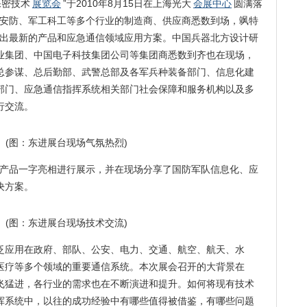
保密技术
展览会
”于2010年8月15日在上海光大
会展中心
圆满落
安防、军工科工等多个行业的制造商、供应商悉数到场，飒特
出最新的产品和应急通信领域应用
方案
。中国兵器北方设计研
业集团、中国电子科技集团公司等集团商悉数到齐也在现场，
总参谋、总后勤部、武警总部及各军兵种装备部门、信息化建
部门、应急通信指挥系统相关部门社会保障和服务机构以及多
行交流。
图：东进展台现场气氛热烈)
系列产品一字亮相进行展示，并在现场分享了国防军队信息化、应
决方案。
图：东进展台现场技术交流)
泛应用在政府、部队、公安、电力、交通、航空、航天、水
医疗等多个领域的重要通信系统。本次展会召开的大背景在
飞猛进，各行业的需求也在不断演进和提升。如何将现有技术
挥系统中，以往的成功经验中有哪些值得被借鉴，有哪些问题