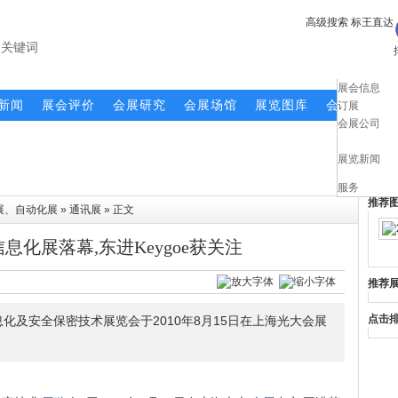
高级搜索
标王直达
展会信息
新闻
展会评价
会展研究
会展场馆
展览图库
会展求助
订展
会展公司
展览新闻
服务
推荐
展、自动化展
»
通讯展
» 正文
信息化展落幕,东进Keygoe获关注
推荐
点击
化及安全保密技术展览会于2010年8月15日在上海光大会展