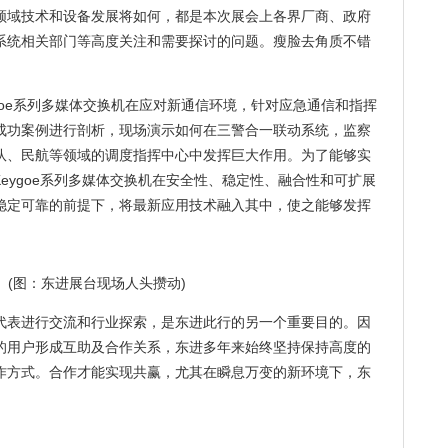
领域技术和设备发展将如何，都是本次展会上各界厂商、政府
系统相关部门等高度关注和需要探讨的问题。
瘦脸
去角质
不错
oe系列多媒体
交换机
在应对新通信环境，针对应急通信和指挥
成功案例进行剖析，现场演示如何在三警合一联动系统，监察
队、民航等领域的调度指挥中心中发挥巨大作用。为了能够实
Keygoe系列多媒体交换机在安全性、稳定性、融合性和可扩展
稳定可靠的前提下，将最新应用技术融入其中，使之能够发挥
图：东进展台现场人头攒动)
代表进行交流和行业探索，是东进此行的另一个重要目的。因
的用户形成互助及合作关系，东进多年来始终坚持保持高度的
作方式。合作才能实现共赢，尤其在瞬息万变的新环境下，东