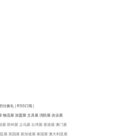
积分换礼
|
RSS订阅
|
展
物流展
加盟展
文具展
消防展
农业展
阳展 郑州展 义乌展 台湾展 香港展 澳门展
根廷展 英国展 新加坡展 泰国展 澳大利亚展