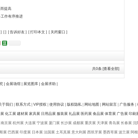
展而提高
筹备工作有序推进
] [
] [
告诉好友
] [
打印本文
] [
关闭窗口
]
共
0
条 [查看全部]
究
|
会展场馆
|
展览图库
|
会展求助
|
关于我们
|
联系方式
|
VIP授权
|
使用协议
|
版权隐私
|
网站地图
|
网站留言
|
广告服务
|
子展
化工展
建材展
家具展
日用品展
服装展
礼品展
医药展
食品展
体育展
广告展
印刷
南京展 杭州展 大连展 宁波展 厦门展 长沙展 成都展 重庆展 天津展 青岛展 长春展 沈
展 巴西展 印度展 日本展 法国展 土耳其展 意大利展 西班牙展 墨西哥展 波兰展 阿