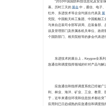
“2010中国国防科技
信息化
及安全
幕。历时三天的
展会
中，通信、电子、
红外、东进技术等
企业
均派出代表及
展
究院、中国航天科工集团、中国船舶工
与来自总装司令部军训局、总装备部、
设及管理部门及所属各机关单位、政府
个国防部门、相关院校等的参会代表进
(
东进技术的展台上，Keygoe全
急通信和调度指挥领域的针对产品与解
(
应急通信和指挥调度系统已经被广
利、林业、海洋、矿业、工业、教育、
于，近年来通信环境和信息技术都在突
应用到已日趋成熟的应急通信和调度指