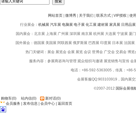
网站首页
|
微博秀
|
关于我们
|
联系方式
|
VIP授权
|
使
行业展会：
机械展
汽车展
电脑展
电子展
化工展
建材展
家具展
日用品展
国内展会：北京展 上海展 广州展 深圳展 南京展 杭州展 大连展 宁波展 厦门
国外展会：德国展 美国展 阿联酋展 俄罗斯展 巴西展 印度展 日本展 法国展
热门关键词：展会 展览会 会展 展览 会议 世博会 广交会 交易会 博览
服务内容：参展商咨询与管理 观众组织与邀请 展览销售与宣传 会
电话：+86-592-5363005，传真：+86-59
会展客服QQ:903103919，国内展交
©2007-2012
国际会展领
购物车
(
0
)
站内信
(
0
)
新对话
(
0
)
会员服务
|
发布信息
|
会员中心
|
返回首页