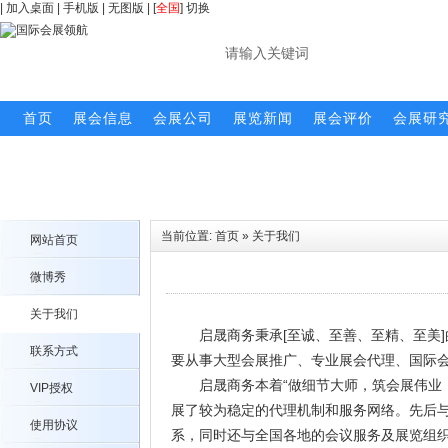
|
加入桌面
|
手机版
|
无图版
| [
全国
]
切换
首页
展会信息
会展公司
展览新闻
展会评价
会展研
当前位置:
首页
»
关于我们
网站首页
微博秀
关于我们
启晟商务秉承[至诚、至善、至精、至美
联系方式
要从事大型会展推广、专业展会代理、国际
启晟商务本着“做细节大师，筑会展伟业！
VIP授权
展了较为稳定的代理机制和服务网络。先后
使用协议
系，同时还与全国各地的会议服务及展览组