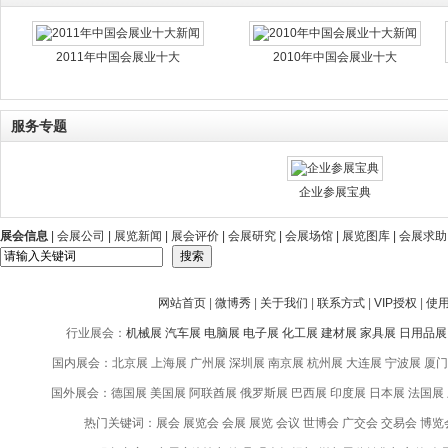
2011年中国会展业十大
2010年中国会展业十大
服务专题
企业参展宝典
展会信息
|
会展公司
|
展览新闻
|
展会评价
|
会展研究
|
会展场馆
|
展览图库
|
会展求助
网站首页
|
微博秀
|
关于我们
|
联系方式
|
VIP授权
|
使
行业展会：
机械展
汽车展
电脑展
电子展
化工展
建材展
家具展
日用品展
国内展会：北京展 上海展 广州展 深圳展 南京展 杭州展 大连展 宁波展 厦门
国外展会：德国展 美国展 阿联酋展 俄罗斯展 巴西展 印度展 日本展 法国展
热门关键词：展会 展览会 会展 展览 会议 世博会 广交会 交易会 博览