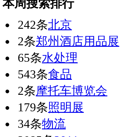
本周搜索排行
242条
北京
2条
郑州酒店用品展
65条
水处理
543条
食品
2条
摩托车博览会
179条
照明展
34条
物流