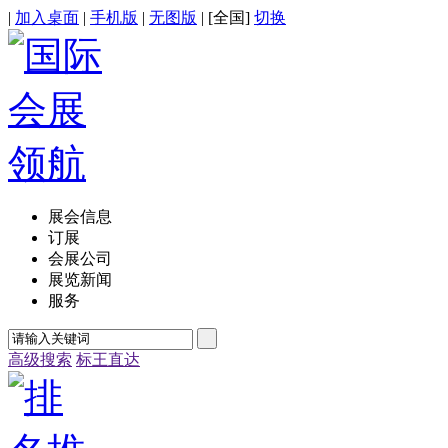
|
加入桌面
|
手机版
|
无图版
| [
全国
]
切换
展会信息
订展
会展公司
展览新闻
服务
高级搜索
标王直达