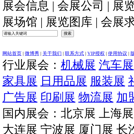
展会信息
|
会展公司
|
展
展场馆
|
展览图库
|
会展
网站首页
|
微博秀
|
关于我们
|
联系方式
|
VIP授权
|
使用协议
|
行业展会：
机械展
汽车展
家具展
日用品展
服装展
广告展
印刷展
物流展
加
国内展会：北京展 上海展 
大连展 宁波展 厦门展 长