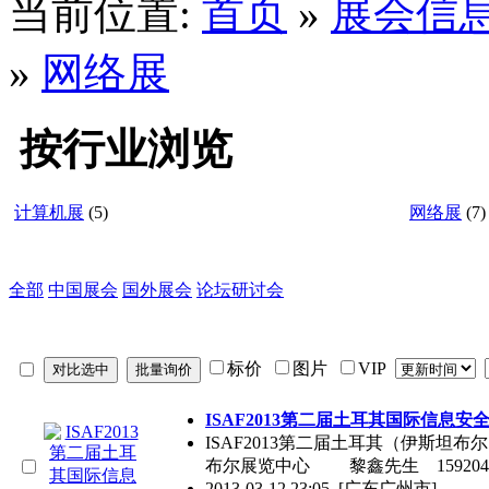
当前位置:
首页
»
展会信
»
网络展
按行业浏览
计算机展
(5)
网络展
(7)
全部
中国展会
国外展会
论坛研讨会
标价
图片
VIP
ISAF2013第二届土耳其国际信息安
ISAF2013第二届土耳其（伊斯坦布
布尔展览中心 黎鑫先生 159204
2013-03-12 23:05
[广东广州市]