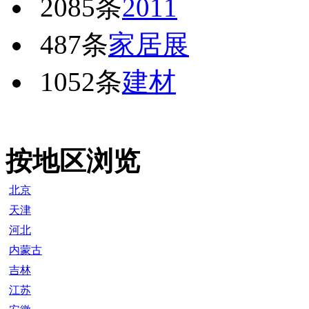
2085条
2011
487条
家居展
1052条
建材
按地区浏览
北京
天津
河北
内蒙古
吉林
江苏